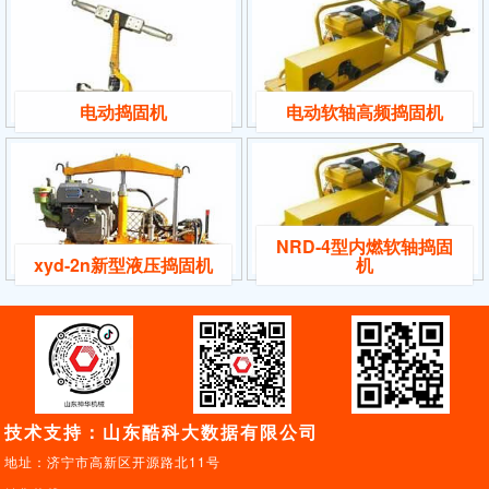
电动捣固机
电动软轴高频捣固机
NRD-4型内燃软轴捣固
xyd-2n新型液压捣固机
机
技术支持：山东酷科大数据有限公司
地址：济宁市高新区开源路北11号