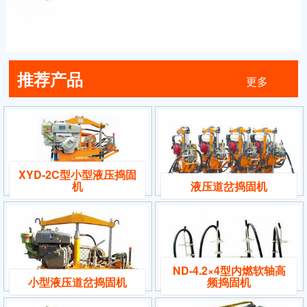
推荐产品
更多
XYD-2C型小型液压捣固
机
液压道岔捣固机
ND-4.2×4型内燃软轴高
小型液压道岔捣固机
频捣固机